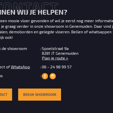
C
O
N
T
A
C
T
NEN WIJ JE HELPEN?
 een mooie vloer gevonden of wil je eerst nog meer informati
 je graag verder in onze showroom in Genemuiden. Daar vind 
talen, demoborden en gelegde vloeren. Bellen of whatsappen 
ijk ook!
k de showroom
Spoelstraat 9a
8281 JT Genemuiden
Plan je route »
ect of
WhatsApp
06 - 24 98 99 57
ns
TACT
BEKIJK SHOWROOM