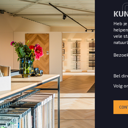
KUN
Heb je
helpen
vele s
natuurl
Bezoe
Bel dir
Volg o
CON