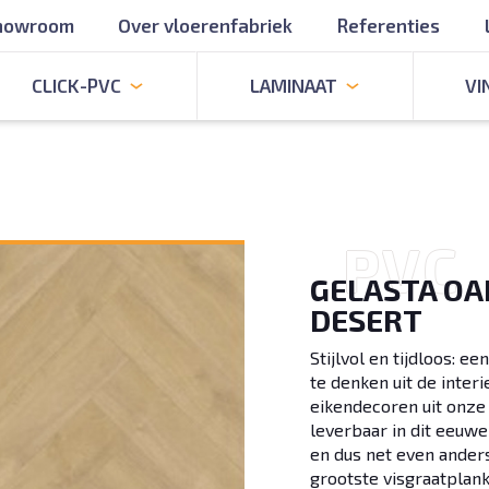
showroom
Over vloerenfabriek
Referenties
CLICK-PVC
LAMINAAT
VI
P
V
C
GELASTA OA
DESERT
Stijlvol en tijdloos: e
te denken uit de inter
eikendecoren uit onze 
leverbaar in dit eeuw
en dus net even anders
grootste visgraatplank