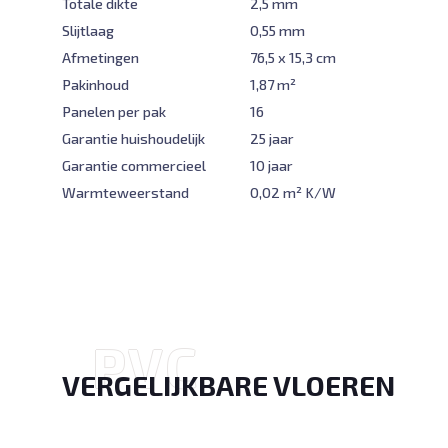
Totale dikte
2,5 mm
Slijtlaag
0,55 mm
Afmetingen
76,5 x 15,3 cm
Pakinhoud
1,87 m²
Panelen per pak
16
Garantie huishoudelijk
25 jaar
Garantie commercieel
10 jaar
Warmteweerstand
0,02 m² K/W
P
V
C
VERGELIJKBARE VLOEREN