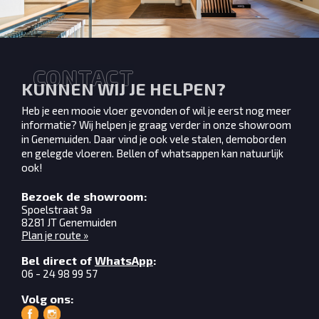
C
O
N
T
A
C
T
KUNNEN WIJ JE HELPEN?
Heb je een mooie vloer gevonden of wil je eerst nog meer
informatie? Wij helpen je graag verder in onze showroom
in Genemuiden. Daar vind je ook vele stalen, demoborden
en gelegde vloeren. Bellen of whatsappen kan natuurlijk
ook!
Bezoek de showroom
Spoelstraat 9a
8281 JT Genemuiden
Plan je route »
Bel direct of
WhatsApp
06 - 24 98 99 57
Volg ons