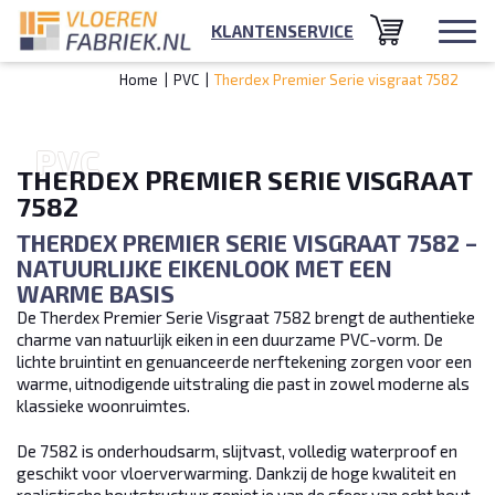
KLANTENSERVICE
Home
|
PVC
|
Therdex Premier Serie visgraat 7582
P
V
C
THERDEX PREMIER SERIE VISGRAAT
7582
THERDEX PREMIER SERIE VISGRAAT 7582 –
NATUURLIJKE EIKENLOOK MET EEN
WARME BASIS
De Therdex Premier Serie Visgraat 7582 brengt de authentieke
charme van natuurlijk eiken in een duurzame PVC-vorm. De
lichte bruintint en genuanceerde nerftekening zorgen voor een
warme, uitnodigende uitstraling die past in zowel moderne als
klassieke woonruimtes.
De 7582 is onderhoudsarm, slijtvast, volledig waterproof en
geschikt voor vloerverwarming. Dankzij de hoge kwaliteit en
realistische houtstructuur geniet je van de sfeer van echt hout,